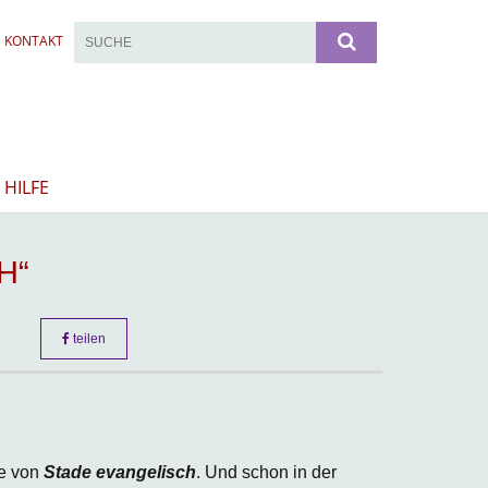
KONTAKT
 HILFE
H“
teilen
e von
Stade evangelisch
. Und schon in der